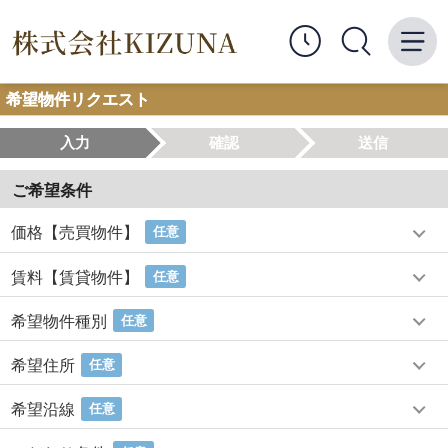
希望物件リクエスト
入力
確認
送信
ご希望条件
価格【売買物件】
任意
賃料【賃貸物件】
任意
希望物件種別
任意
希望住所
任意
希望沿線
任意